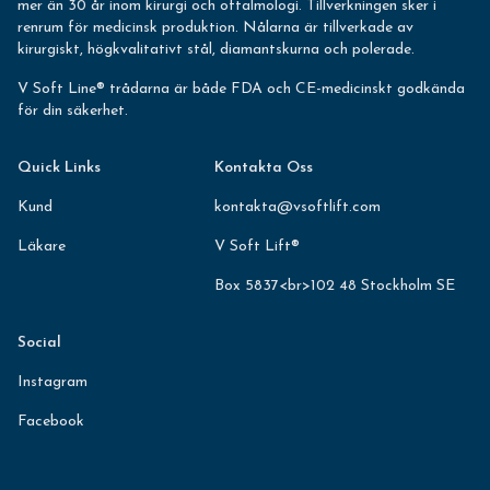
mer än 30 år inom kirurgi och oftalmologi. Tillverkningen sker i
renrum för medicinsk produktion. Nålarna är tillverkade av
kirurgiskt, högkvalitativt stål, diamantskurna och polerade.
V Soft Line® trådarna är både FDA och CE-medicinskt godkända
för din säkerhet.
Quick Links
Kontakta Oss
Kund
kontakta@vsoftlift.com
Läkare
V Soft Lift®
Box 5837<br>102 48 Stockholm SE
Social
Instagram
Facebook