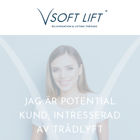
JAG ÄR POTENTIAL
KUND, INTRESSERAD
AV TRÅDLYFT