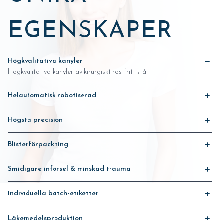
EGENSKAPER
Högkvalitativa kanyler
Högkvalitativa kanyler av kirurgiskt rostfritt stål
Helautomatisk robotiserad
Helautomatisk robotiserad produktion
Högsta precision
Diamantslipade och polerade kanylspetsar för högsta precision
Blisterförpackning
Blisterförpackning, därefter steriliserad med EO-gas och förpackad i
aluminiumpåsar
Smidigare införsel & minskad trauma
Kanylerna är täckta med medicinskt silikon som möjliggör en
smidigare införsel som ger minskad trauma för patienten
Individuella batch-etiketter
I varje box finns individuella batch-etiketter som underlättar
journalföringen
Läkemedelsproduktion