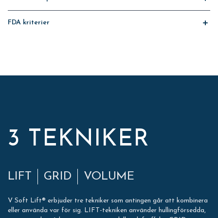
Tillverkade i samma miljö som för läkemedelsproduktion
FDA kriterier
Avslutningsvis utökad kontroll enligt FDA kriterier för högsta kvalitet
3 TEKNIKER
LIFT
GRID
VOLUME
V Soft Lift® erbjuder tre tekniker som antingen går att kombinera
eller använda var för sig. LIFT-tekniken använder hullingförsedda,