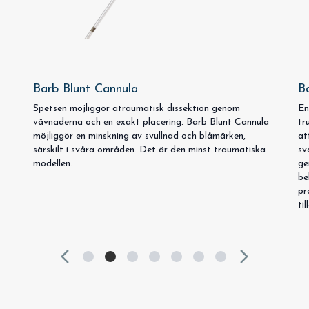
Barb Blunt Cannula
B
Spetsen möjliggör atraumatisk dissektion genom
En
vävnaderna och en exakt placering. Barb Blunt Cannula
tr
möjliggör en minskning av svullnad och blåmärken,
at
särskilt i svåra områden. Det är den minst traumatiska
sv
modellen.
ge
be
pr
ti