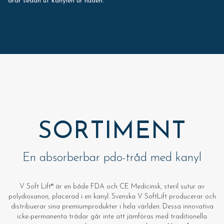
drar sedan ut kanylen ur huden.
SORTIMENT
En absorberbar pdo-tråd med kanyl
V Soft Lift® är en både FDA och CE Medicinsk, steril sutur av
polydioxanon, placerad i en kanyl. Svenska V SoftLift producerar och
distribuerar sina premiumprodukter i hela världen. Dessa innovativa
icke-permanenta trådar går inte att jämföras med traditionella