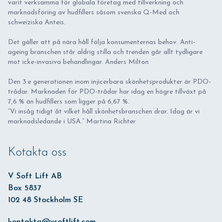
varit verksamma för globala företag med tillverkning och
marknadsföring av hudfillers såsom svenska Q-Med och
schweiziska Anteis.
Det gäller att på nära håll följa konsumenternas behov. Anti-
ageing branschen står aldrig stilla och trenden går allt tydligare
mot icke-invasiva behandlingar. Anders Milton
Den 3:e generationen inom injicerbara skönhetsprodukter är PDO-
trådar. Marknaden för PDO-trådar har idag en högre tillväxt på
7,6 % än hudfillers som ligger på 6,67 %.
”Vi insåg tidigt åt vilket håll skönhetsbranschen drar. Idag är vi
marknadsledande i USA.” Martina Richter
Kotakta oss
V Soft Lift AB
Box 5837
102 48 Stockholm SE