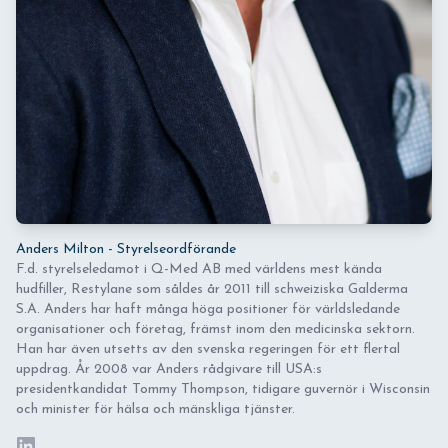
Anders Milton - Styrelseordförande
F.d. styrelseledamot i Q-Med AB med världens mest kända
hudfiller, Restylane som såldes år 2011 till schweiziska Galderma
S.A. Anders har haft många höga positioner för världsledande
organisationer och företag, främst inom den medicinska sektorn.
Han har även utsetts av den svenska regeringen för ett flertal
uppdrag. År 2008 var Anders rådgivare till USA:s
presidentkandidat Tommy Thompson, tidigare guvernör i Wisconsin
och minister för hälsa och mänskliga tjänster.
LinkedIn