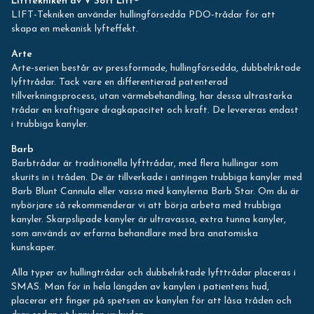
Lifttekniken av V Soft Lift®
LIFT-Tekniken använder hullingförsedda PDO-trådar för att
skapa en mekanisk lyfteffekt.
Arte
Arte-serien består av pressformade, hullingförsedda, dubbelriktade
lyfttrådar. Tack vare en differentierad patenterad
tillverkningsprocess, utan värmebehandling, har dessa ultrastarka
trådar en kraftigare dragkapacitet och kraft. De levereras endast
i trubbiga kanyler.
Barb
Barbtrådar är traditionella lyfttrådar, med flera hullingar som
skurits in i tråden. De är tillverkade i antingen trubbiga kanyler med
Barb Blunt Cannula eller vassa med kanylerna Barb Star. Om du är
nybörjare så rekommenderar vi att börja arbeta med trubbiga
kanyler. Skarpslipade kanyler är ultravassa, extra tunna kanyler,
som används av erfarna behandlare med bra anatomiska
kunskaper.
Alla typer av hullingtrådar och dubbelriktade lyfttrådar placeras i
SMAS. Man för in hela längden av kanylen i patientens hud,
placerar ett finger på spetsen av kanylen för att låsa tråden och