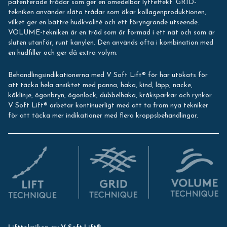
patenterade trådar som ger en omedelbar lyfteffekt. GRID-
tekniken använder släta trådar som ökar kollagenproduktionen,
vilket ger en bättre hudkvalité och ett föryngrande utseende.
VOLUME-tekniken är en tråd som är formad i ett nät och som är
sluten utanför, runt kanylen. Den används ofta i kombination med
en hudfiller och ger då extra volym.
Behandlingsindikationerna med V Soft Lift® för har utökats för
att täcka hela ansiktet med panna, haka, kind, läpp, nacke,
käklinje, ögonbryn, ögonlock, dubbelhaka, kråksparkar och rynkor.
V Soft Lift® arbetar kontinuerligt med att ta fram nya tekniker
för att täcka mer indikationer med flera kroppsbehandlingar.